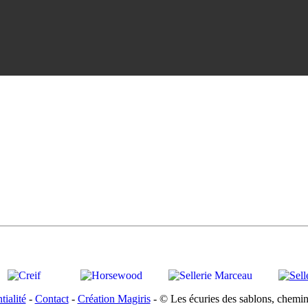
tialité
-
Contact
-
Création Magiris
- © Les écuries des sablons, chemi