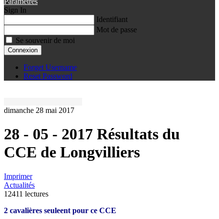
Paramètres
Sign In
Identifiant
Mot de passe
Se souvenir de moi
Connexion
Forget Username
Reset Password
dimanche 28 mai 2017
28 - 05 - 2017 Résultats du
CCE de Longvilliers
Imprimer
Actualités
12411 lectures
2 cavalières seuleent pour ce CCE