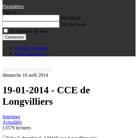
Paramètres
Sign In
Identifiant
Mot de passe
Se souvenir de moi
Connexion
Forget Username
Reset Password
dimanche 10 août 2014
19-01-2014 - CCE de
Longvilliers
Imprimer
Actualités
13579 lectures