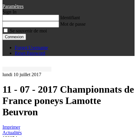
Paramètres
Sign In
Identifiant
Mot de passe
Se souvenir de moi
Connexion
Forget Username
Reset Password
lundi 10 juillet 2017
11 - 07 - 2017 Championnats de
France poneys Lamotte
Beuvron
Imprimer
Actualités