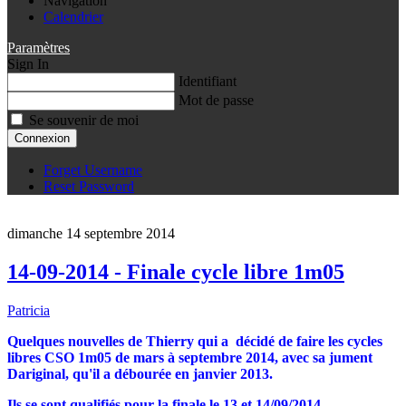
Navigation
Calendrier
Paramètres
Sign In
Identifiant
Mot de passe
Se souvenir de moi
Connexion
Forget Username
Reset Password
dimanche 14 septembre 2014
14-09-2014 - Finale cycle libre 1m05
Patricia
Quelques nouvelles de Thierry qui a décidé de faire les cycles
libres CSO 1m05 de mars à septembre 2014, avec sa jument
Dariginal, qu'il a débourée en janvier 2013.
Ils se sont qualifiés pour la finale le 13 et 14/09/2014