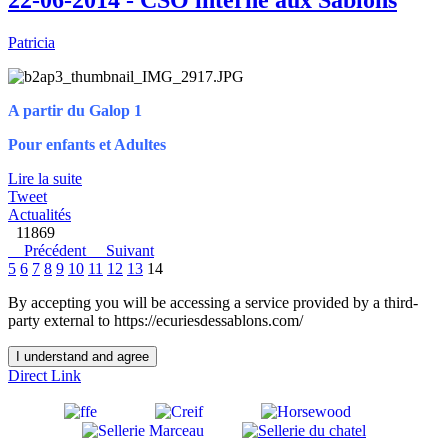
22-06-2014 - CSO interne aux Sablons
Patricia
A partir du Galop 1
Pour enfants et Adultes
Lire la suite
Tweet
Actualités
11869
Précédent
Suivant
5
6
7
8
9
10
11
12
13
14
By accepting you will be accessing a service provided by a third-
party external to https://ecuriesdessablons.com/
I understand and agree
Direct Link